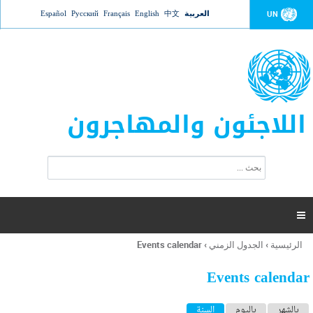
Jump to navigation
العربية
中文
English
Français
Русский
Español
UN
اللاجئون والمهاجرون
ا
ب
س
ح
ت
ث
م
ا

ر
ة
الرئيسية
›
الجدول الزمني
›
Events calendar
أنت
ا
هنا
ل
Events calendar
ب
ح
ا
بالشهر
باليوم
السنة
(علامة التبويب النشطة)
ث