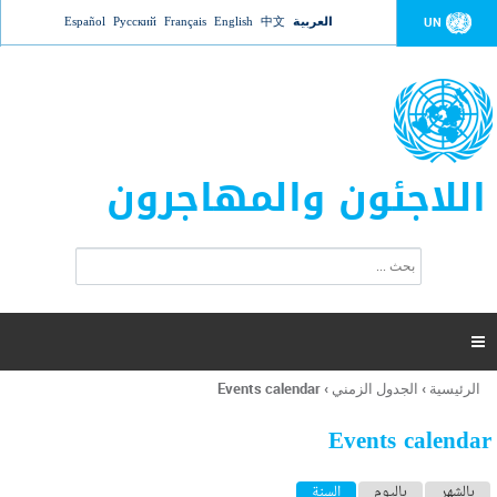
Jump to navigation
العربية
中文
English
Français
Русский
Español
UN
اللاجئون والمهاجرون
ا
ب
س
ح
ت
ث
م
ا

ر
ة
الرئيسية
›
الجدول الزمني
›
Events calendar
أنت
ا
هنا
ل
Events calendar
ب
ح
ا
بالشهر
باليوم
السنة
(علامة التبويب النشطة)
ث