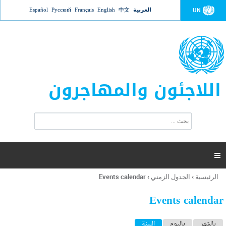
Jump to navigation
العربية
中文
English
Français
Русский
Español
UN
اللاجئون والمهاجرون
ا
ب
س
ح
ت
ث
م
ا

ر
ة
الرئيسية
›
الجدول الزمني
›
Events calendar
أنت
ا
هنا
ل
Events calendar
ب
ح
ا
بالشهر
باليوم
السنة
(علامة التبويب النشطة)
ث