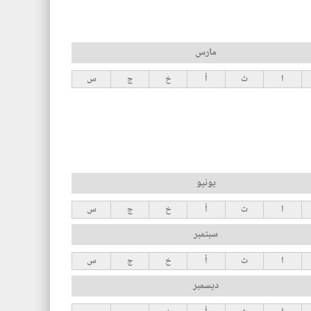
مارس
ا
ث
أ
خ
ج
س
يونيو
ا
ث
أ
خ
ج
س
سبتمبر
ا
ث
أ
خ
ج
س
ديسمبر