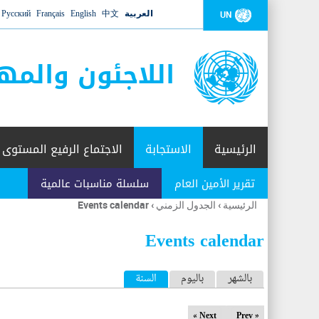
العربية
中文
English
Français
Русский
UN
اللاجئون والمه
الرئيسية
الاستجابة
الاجتماع الرفيع المستوى
تقرير الأمين العام
سلسلة مناسبات عالمية
الرئيسية
›
الجدول الزمني
›
Events calendar
أنت
هنا
Events calendar
ا
بالشهر
باليوم
السنة
(علامة التبويب النشطة)
ل
Next »
« Prev