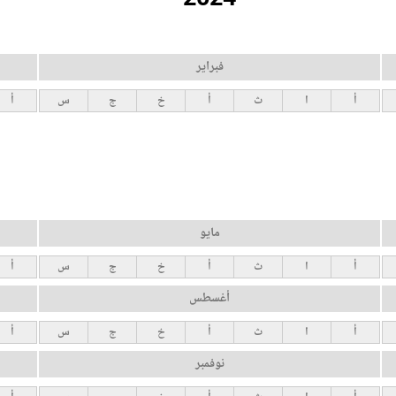
فبراير
أ
ا
ث
أ
خ
ج
س
أ
مايو
أ
ا
ث
أ
خ
ج
س
أ
أغسطس
أ
ا
ث
أ
خ
ج
س
أ
نوفمبر