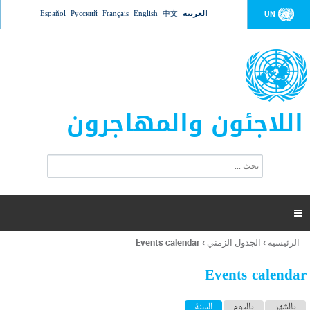
Jump to navigation
العربية
中文
English
Français
Русский
Español
UN
اللاجئون والمهاجرون
ا
ب
س
ح
ت
ث
م
ا

ر
ة
الرئيسية
›
الجدول الزمني
›
Events calendar
أنت
ا
هنا
ل
Events calendar
ب
ح
ا
بالشهر
باليوم
السنة
(علامة التبويب النشطة)
ث