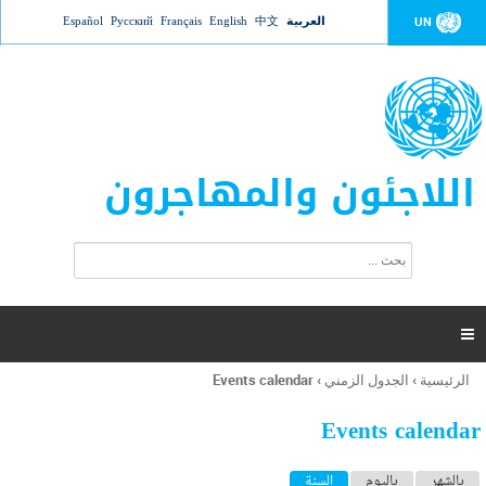
Jump to navigation
العربية
中文
English
Français
Русский
Español
UN
اللاجئون والمهاجرون
ا
ب
س
ح
ت
ث
م
ا

ر
ة
الرئيسية
›
الجدول الزمني
›
Events calendar
أنت
ا
هنا
ل
Events calendar
ب
ح
ا
بالشهر
باليوم
السنة
(علامة التبويب النشطة)
ث