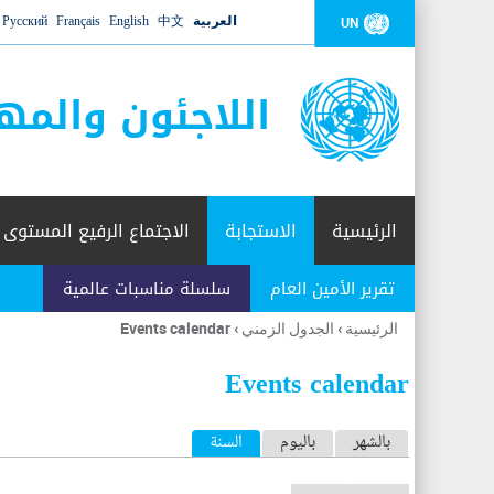
العربية
中文
English
Français
Русский
UN
اللاجئون والمه
الرئيسية
الاستجابة
الاجتماع الرفيع المستوى
تقرير الأمين العام
سلسلة مناسبات عالمية
الرئيسية
›
الجدول الزمني
›
Events calendar
أنت
هنا
Events calendar
ا
بالشهر
باليوم
السنة
(علامة التبويب النشطة)
ل