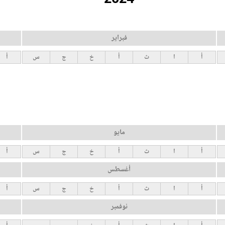
فبراير
أ
ا
ث
أ
خ
ج
س
أ
مايو
أ
ا
ث
أ
خ
ج
س
أ
أغسطس
أ
ا
ث
أ
خ
ج
س
أ
نوفمبر