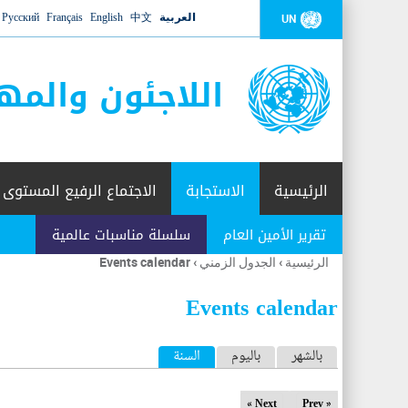
العربية
中文
English
Français
Русский
UN
اللاجئون والمه
الرئيسية
الاستجابة
الاجتماع الرفيع المستوى
تقرير الأمين العام
سلسلة مناسبات عالمية
الرئيسية
›
الجدول الزمني
›
Events calendar
أنت
هنا
Events calendar
ا
بالشهر
باليوم
السنة
(علامة التبويب النشطة)
ل
Next »
« Prev