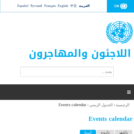
Jump to navigation
العربية
中文
English
Français
Русский
Español
UN
اللاجئون والمهاجرون
ا
ب
س
ح
ت
ث
م
ا

ر
ة
الرئيسية
›
الجدول الزمني
›
Events calendar
أنت
ا
هنا
ل
Events calendar
ب
ح
ا
بالشهر
باليوم
السنة
(علامة التبويب النشطة)
ث