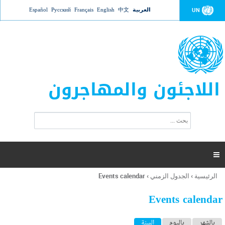
Jump to navigation
العربية
中文
English
Français
Русский
Español
UN
اللاجئون والمهاجرون
ا
ب
س
ح
ت
ث
م
ا

ر
ة
الرئيسية
›
الجدول الزمني
›
Events calendar
أنت
ا
هنا
ل
Events calendar
ب
ح
ا
بالشهر
باليوم
السنة
(علامة التبويب النشطة)
ث