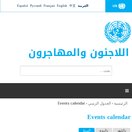
Jump to navigation
العربية
中文
English
Français
Русский
Español
UN
اللاجئون والمهاجرون
ا
ب
س
ح
ت
ث
م
ا

ر
ة
الرئيسية
›
الجدول الزمني
›
Events calendar
أنت
ا
هنا
ل
Events calendar
ب
ح
ا
بالشهر
باليوم
السنة
(علامة التبويب النشطة)
ث