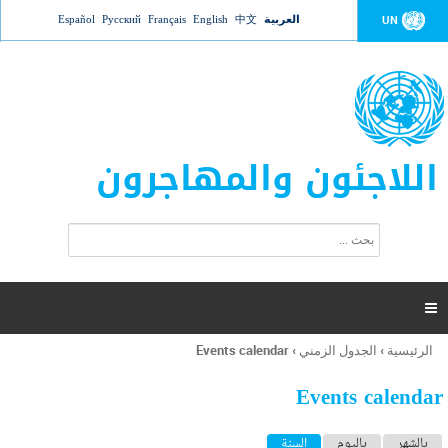
Jump to navigation
العربية
中文
English
Français
Русский
Español
UN
اللاجئون والمهاجرون
ا
ب
س
ح
ت
ث
م
ا

ر
ة
الرئيسية
›
الجدول الزمني
›
Events calendar
أنت
ا
هنا
ل
Events calendar
ب
ح
ا
بالشهر
باليوم
السنة
(علامة التبويب النشطة)
ث