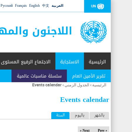
العربية
中文
English
Français
Русский
UN
اللاجئون والمه
الرئيسية
الاستجابة
الاجتماع الرفيع المستوى
تقرير الأمين العام
سلسلة مناسبات عالمية
الرئيسية
›
الجدول الزمني
›
Events calendar
أنت
هنا
Events calendar
ا
بالشهر
باليوم
السنة
(علامة التبويب النشطة)
ل
Next »
« Prev