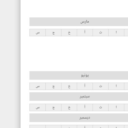
مارس
ا
ث
أ
خ
ج
س
يونيو
ا
ث
أ
خ
ج
س
سبتمبر
ا
ث
أ
خ
ج
س
ديسمبر