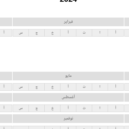
فبراير
أ
ا
ث
أ
خ
ج
س
أ
مايو
أ
ا
ث
أ
خ
ج
س
أ
أغسطس
أ
ا
ث
أ
خ
ج
س
أ
نوفمبر