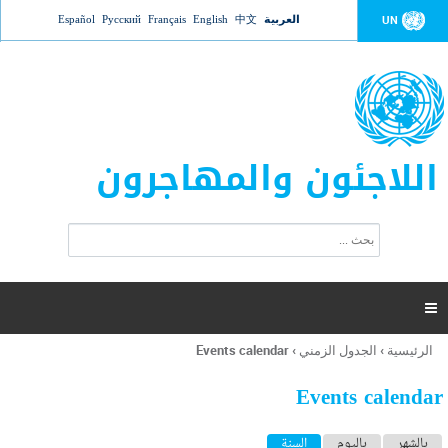
Jump to navigation
العربية
中文
English
Français
Русский
Español
UN
اللاجئون والمهاجرون
ا
ب
س
ح
ت
ث
م
ا

ر
ة
الرئيسية
›
الجدول الزمني
›
Events calendar
أنت
ا
هنا
ل
Events calendar
ب
ح
ا
بالشهر
باليوم
السنة
(علامة التبويب النشطة)
ث