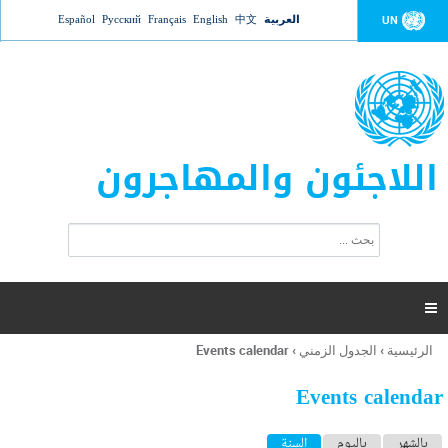
Jump to navigation
العربية
中文
English
Français
Русский
Español
UN
اللاجئون والمهاجرون
ا
ب
س
ح
ت
ث
م
ا

ر
ة
الرئيسية
›
الجدول الزمني
›
Events calendar
أنت
ا
هنا
ل
Events calendar
ب
ح
ا
بالشهر
باليوم
السنة
(علامة التبويب النشطة)
ث