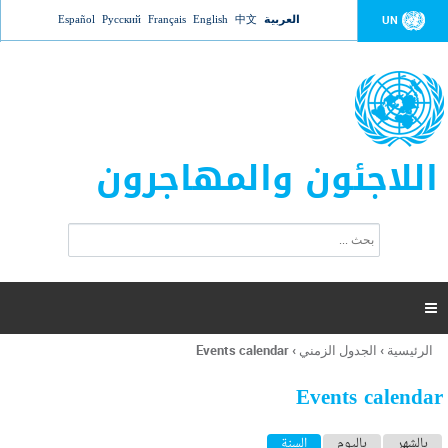
Jump to navigation
العربية
中文
English
Français
Русский
Español
UN
اللاجئون والمهاجرون
ا
ب
س
ح
ت
ث
م
ا

ر
ة
الرئيسية
›
الجدول الزمني
›
Events calendar
أنت
ا
هنا
ل
Events calendar
ب
ح
ا
بالشهر
باليوم
السنة
(علامة التبويب النشطة)
ث