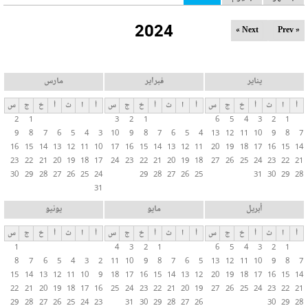
ل
2024
ت
Next »
« Prev
ب
و
ي
يناير
فبراير
مارس
ب
أ
ا
ث
أ
خ
ج
س
أ
ا
ث
أ
خ
ج
س
أ
ا
ث
أ
خ
ج
س
ا
2
1
3
2
1
6
5
4
3
2
1
ت
9
8
7
6
5
4
3
10
9
8
7
6
5
4
13
12
11
10
9
8
7
ا
16
15
14
13
12
11
10
17
16
15
14
13
12
11
20
19
18
17
16
15
14
ل
23
22
21
20
19
18
17
24
23
22
21
20
19
18
27
26
25
24
23
22
21
30
29
28
27
26
25
24
29
28
27
26
25
31
30
29
28
أ
31
س
ا
أبريل
مايو
يونيو
س
أ
ا
ث
أ
خ
ج
س
أ
ا
ث
أ
خ
ج
س
أ
ا
ث
أ
خ
ج
س
ي
1
4
3
2
1
6
5
4
3
2
1
ة
8
7
6
5
4
3
2
11
10
9
8
7
6
5
13
12
11
10
9
8
7
15
14
13
12
11
10
9
18
17
16
15
14
13
12
20
19
18
17
16
15
14
22
21
20
19
18
17
16
25
24
23
22
21
20
19
27
26
25
24
23
22
21
29
28
27
26
25
24
23
31
30
29
28
27
26
30
29
28