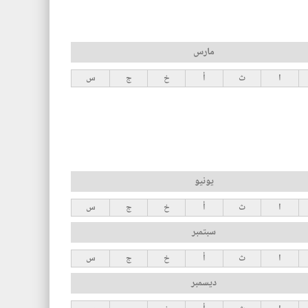
مارس
ا
ث
أ
خ
ج
س
يونيو
ا
ث
أ
خ
ج
س
سبتمبر
ا
ث
أ
خ
ج
س
ديسمبر