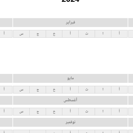
فبراير
أ
ا
ث
أ
خ
ج
س
أ
مايو
أ
ا
ث
أ
خ
ج
س
أ
أغسطس
أ
ا
ث
أ
خ
ج
س
أ
نوفمبر