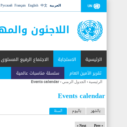
العربية
中文
English
Français
Русский
UN
اللاجئون والمه
الرئيسية
الاستجابة
الاجتماع الرفيع المستوى
تقرير الأمين العام
سلسلة مناسبات عالمية
الرئيسية
›
الجدول الزمني
›
Events calendar
أنت
هنا
Events calendar
ا
بالشهر
باليوم
السنة
(علامة التبويب النشطة)
ل
Next »
« Prev