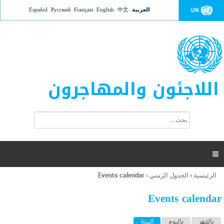
Jump to navigation
العربية
中文
English
Français
Русский
Español
UN
اللاجئون والمهاجرون
ا
ب
س
ح
ت
ث
م
ا

ر
ة
الرئيسية
›
الجدول الزمني
›
Events calendar
أنت
ا
هنا
ل
Events calendar
ب
ح
ا
بالشهر
باليوم
السنة
(علامة التبويب النشطة)
ث