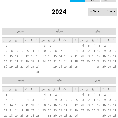
ل
2024
ت
Next »
« Prev
ب
و
ي
يناير
فبراير
مارس
ب
أ
ا
ث
أ
خ
ج
س
أ
ا
ث
أ
خ
ج
س
أ
ا
ث
أ
خ
ج
س
ا
2
1
3
2
1
6
5
4
3
2
1
ت
9
8
7
6
5
4
3
10
9
8
7
6
5
4
13
12
11
10
9
8
7
ا
16
15
14
13
12
11
10
17
16
15
14
13
12
11
20
19
18
17
16
15
14
ل
23
22
21
20
19
18
17
24
23
22
21
20
19
18
27
26
25
24
23
22
21
30
29
28
27
26
25
24
29
28
27
26
25
31
30
29
28
أ
31
س
ا
أبريل
مايو
يونيو
س
أ
ا
ث
أ
خ
ج
س
أ
ا
ث
أ
خ
ج
س
أ
ا
ث
أ
خ
ج
س
ي
1
4
3
2
1
6
5
4
3
2
1
ة
8
7
6
5
4
3
2
11
10
9
8
7
6
5
13
12
11
10
9
8
7
15
14
13
12
11
10
9
18
17
16
15
14
13
12
20
19
18
17
16
15
14
22
21
20
19
18
17
16
25
24
23
22
21
20
19
27
26
25
24
23
22
21
29
28
27
26
25
24
23
31
30
29
28
27
26
30
29
28