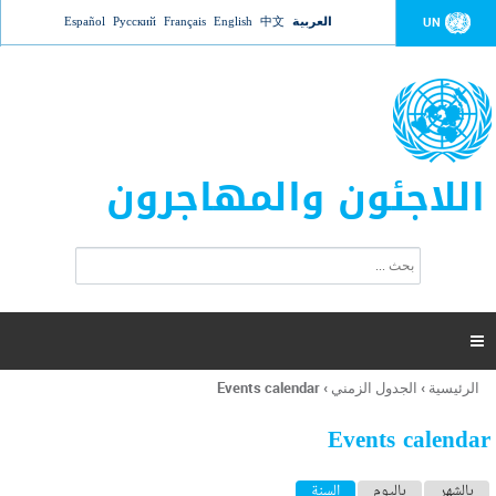
Jump to navigation
العربية
中文
English
Français
Русский
Español
UN
اللاجئون والمهاجرون
ا
ب
س
ح
ت
ث
م
ا

ر
ة
الرئيسية
›
الجدول الزمني
›
Events calendar
أنت
ا
هنا
ل
Events calendar
ب
ح
ا
بالشهر
باليوم
السنة
(علامة التبويب النشطة)
ث