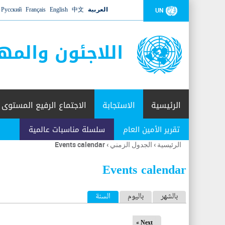
العربية
中文
English
Français
Русский
UN
اللاجئون والمه
الرئيسية
الاستجابة
الاجتماع الرفيع المستوى
تقرير الأمين العام
سلسلة مناسبات عالمية
الرئيسية
›
الجدول الزمني
›
Events calendar
أنت
هنا
Events calendar
ا
بالشهر
باليوم
السنة
(علامة التبويب النشطة)
ل
Next »