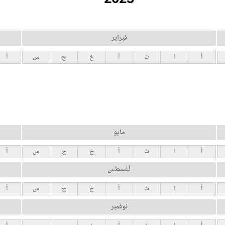
فبراير
أ
ا
ث
أ
خ
ج
س
أ
مايو
أ
ا
ث
أ
خ
ج
س
أ
أغسطس
أ
ا
ث
أ
خ
ج
س
أ
نوفمبر