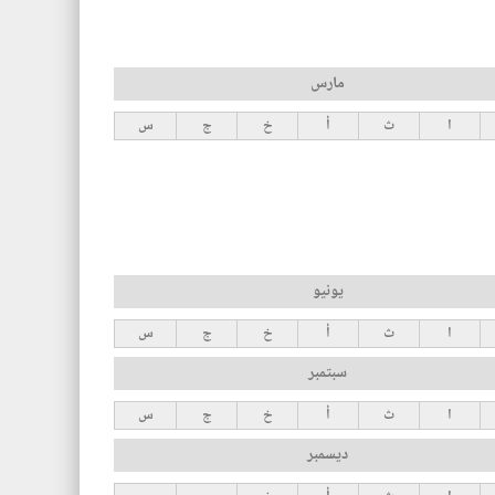
مارس
ا
ث
أ
خ
ج
س
يونيو
ا
ث
أ
خ
ج
س
سبتمبر
ا
ث
أ
خ
ج
س
ديسمبر