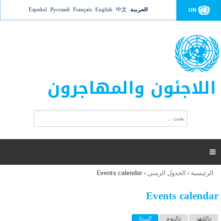
Jump to navigation
العربية
中文
English
Français
Русский
Español
UN
اللاجئون والمهاجرون
ا
ب
س
ح
ت
ث
م
ا

ر
ة
الرئيسية
›
الجدول الزمني
›
Events calendar
أنت
ا
هنا
ل
Events calendar
ب
ح
ا
بالشهر
باليوم
السنة
(علامة التبويب النشطة)
ث