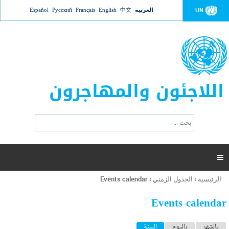
Jump to navigation
العربية
中文
English
Français
Русский
Español
UN
اللاجئون والمهاجرون
ا
ب
س
ح
ت
ث
م
ا

ر
ة
الرئيسية
›
الجدول الزمني
›
Events calendar
أنت
ا
هنا
ل
Events calendar
ب
ح
ا
بالشهر
باليوم
السنة
(علامة التبويب النشطة)
ث