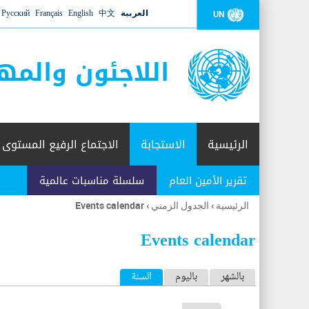
العربية
中文
English
Français
Русский
UN
اللاجئون والمه
الرئيسية
الاستجابة
الاجتماع الرفيع المستوى
تقرير الأمين العام
سلسلة مناسبات عالمية
الرئيسية
›
الجدول الزمني
›
Events calendar
أنت
هنا
Events calendar
ا
بالشهر
باليوم
السنة
(علامة التبويب النشطة)
ل