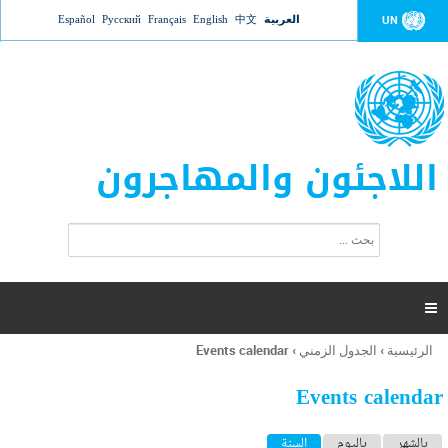
Jump to navigation
العربية
中文
English
Français
Русский
Español
UN
اللاجئون والمهاجرون
ا
ب
س
ح
ت
ث
م
ا

ر
ة
الرئيسية
›
الجدول الزمني
›
Events calendar
أنت
ا
هنا
ل
Events calendar
ب
ح
ا
بالشهر
باليوم
السنة
(علامة التبويب النشطة)
ث