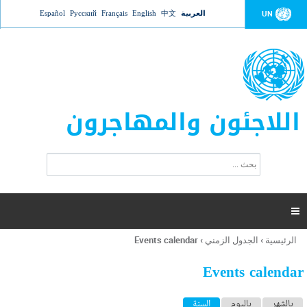
Jump to navigation
العربية
中文
English
Français
Русский
Español
UN
اللاجئون والمهاجرون
ا
ب
س
ح
ت
ث
م
ا

ر
ة
الرئيسية
›
الجدول الزمني
›
Events calendar
أنت
ا
هنا
ل
Events calendar
ب
ح
ا
بالشهر
باليوم
السنة
(علامة التبويب النشطة)
ث