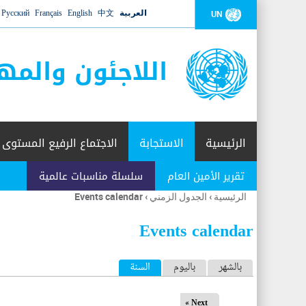
العربية
中文
English
Français
Русский
UN
اللاجئون والمه
الرئيسية
الاستجابة
الاجتماع الرفيع المستوى
تقرير الأمين العام
سلسلة مناسبات عالمية
الرئيسية
›
الجدول الزمني
›
Events calendar
أنت
هنا
Events calendar
ا
بالشهر
باليوم
السنة
(علامة التبويب النشطة)
ل
Next »