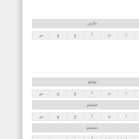
مارس
ا
ث
أ
خ
ج
س
يونيو
ا
ث
أ
خ
ج
س
سبتمبر
ا
ث
أ
خ
ج
س
ديسمبر