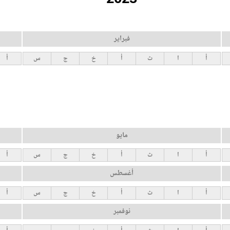
فبراير
أ
ا
ث
أ
خ
ج
س
أ
مايو
أ
ا
ث
أ
خ
ج
س
أ
أغسطس
أ
ا
ث
أ
خ
ج
س
أ
نوفمبر