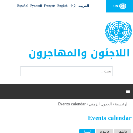
Jump to navigation
العربية
中文
English
Français
Русский
Español
UN
اللاجئون والمهاجرون
ا
ب
س
ح
ت
ث
م
ا

ر
ة
الرئيسية
›
الجدول الزمني
›
Events calendar
أنت
ا
هنا
ل
Events calendar
ب
ح
ا
بالشهر
باليوم
السنة
(علامة التبويب النشطة)
ث