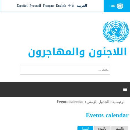
Jump to navigation
العربية
中文
English
Français
Русский
Español
UN
اللاجئون والمهاجرون
ا
ب
س
ح
ت
ث
م
ا

ر
ة
الرئيسية
›
الجدول الزمني
›
Events calendar
أنت
ا
هنا
ل
Events calendar
ب
ح
ا
بالشهر
باليوم
السنة
(علامة التبويب النشطة)
ث