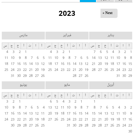
ل
2023
ت
Next »
ب
و
ي
يناير
فبراير
مارس
ب
أ
ا
ث
أ
خ
ج
س
أ
ا
ث
أ
خ
ج
س
أ
ا
ث
أ
خ
ج
س
ا
4
3
2
1
4
3
2
1
7
6
5
4
3
2
1
ت
11
10
9
8
7
6
5
11
10
9
8
7
6
5
14
13
12
11
10
9
8
ا
18
17
16
15
14
13
12
18
17
16
15
14
13
12
21
20
19
18
17
16
15
ل
25
24
23
22
21
20
19
25
24
23
22
21
20
19
28
27
26
25
24
23
22
31
30
29
28
27
26
28
27
26
31
30
29
أ
س
أبريل
مايو
يونيو
ا
أ
ا
ث
أ
خ
ج
س
أ
ا
ث
أ
خ
ج
س
أ
ا
ث
أ
خ
ج
س
س
3
2
1
6
5
4
3
2
1
1
ي
10
9
8
7
6
5
4
13
12
11
10
9
8
7
8
7
6
5
4
3
2
ة
17
16
15
14
13
12
11
20
19
18
17
16
15
14
15
14
13
12
11
10
9
24
23
22
21
20
19
18
27
26
25
24
23
22
21
22
21
20
19
18
17
16
30
29
28
27
26
25
31
30
29
28
29
28
27
26
25
24
23
30