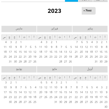
ل
2023
ت
Next »
ب
و
ي
يناير
فبراير
مارس
ب
أ
ا
ث
أ
خ
ج
س
أ
ا
ث
أ
خ
ج
س
أ
ا
ث
أ
خ
ج
س
ا
4
3
2
1
4
3
2
1
7
6
5
4
3
2
1
ت
11
10
9
8
7
6
5
11
10
9
8
7
6
5
14
13
12
11
10
9
8
ا
18
17
16
15
14
13
12
18
17
16
15
14
13
12
21
20
19
18
17
16
15
ل
25
24
23
22
21
20
19
25
24
23
22
21
20
19
28
27
26
25
24
23
22
31
30
29
28
27
26
28
27
26
31
30
29
أ
س
أبريل
مايو
يونيو
ا
أ
ا
ث
أ
خ
ج
س
أ
ا
ث
أ
خ
ج
س
أ
ا
ث
أ
خ
ج
س
س
3
2
1
6
5
4
3
2
1
1
ي
10
9
8
7
6
5
4
13
12
11
10
9
8
7
8
7
6
5
4
3
2
ة
17
16
15
14
13
12
11
20
19
18
17
16
15
14
15
14
13
12
11
10
9
24
23
22
21
20
19
18
27
26
25
24
23
22
21
22
21
20
19
18
17
16
30
29
28
27
26
25
31
30
29
28
29
28
27
26
25
24
23
30