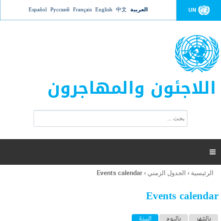
Jump to navigation
العربية
中文
English
Français
Русский
Español
UN
اللاجئون والمهاجرون
ا
ب
س
ح
ت
ث
م
ا

ر
ة
الرئيسية
›
الجدول الزمني
›
Events calendar
أنت
ا
هنا
ل
Events calendar
ب
ح
ا
بالشهر
باليوم
السنة
(علامة التبويب النشطة)
ث