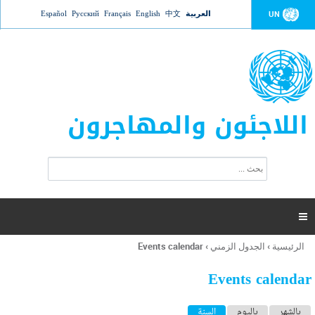
Jump to navigation
العربية
中文
English
Français
Русский
Español
UN
اللاجئون والمهاجرون
ا
ب
س
ح
ت
ث
م
ا

ر
ة
الرئيسية
›
الجدول الزمني
›
Events calendar
أنت
ا
هنا
ل
Events calendar
ب
ح
ا
بالشهر
باليوم
السنة
(علامة التبويب النشطة)
ث