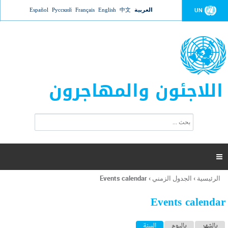
Jump to navigation
العربية
中文
English
Français
Русский
Español
UN
اللاجئون والمهاجرون
ا
ب
س
ح
ت
ث
م
ا

ر
ة
الرئيسية
›
الجدول الزمني
›
Events calendar
أنت
ا
هنا
ل
Events calendar
ب
ح
ا
بالشهر
باليوم
السنة
(علامة التبويب النشطة)
ث