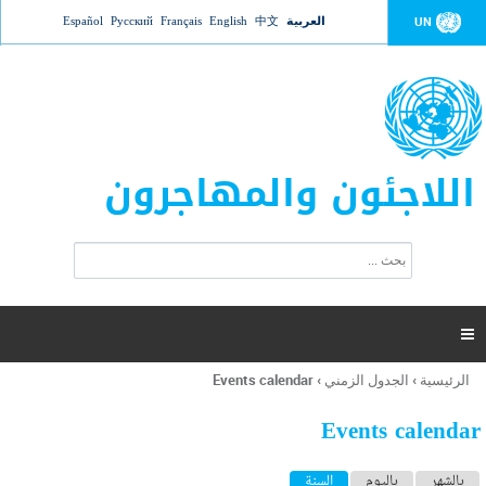
Jump to navigation
العربية
中文
English
Français
Русский
Español
UN
اللاجئون والمهاجرون
ا
ب
س
ح
ت
ث
م
ا

ر
ة
الرئيسية
›
الجدول الزمني
›
Events calendar
أنت
ا
هنا
ل
Events calendar
ب
ح
ا
بالشهر
باليوم
السنة
(علامة التبويب النشطة)
ث