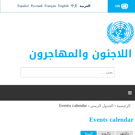
Jump to navigation
العربية
中文
English
Français
Русский
Español
UN
اللاجئون والمهاجرون
ا
ب
س
ح
ت
ث
م
ا

ر
ة
الرئيسية
›
الجدول الزمني
›
Events calendar
أنت
ا
هنا
ل
Events calendar
ب
ح
ا
بالشهر
باليوم
السنة
(علامة التبويب النشطة)
ث