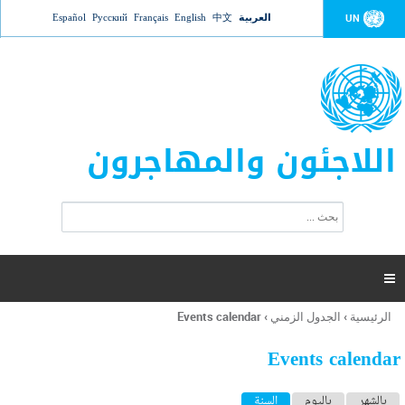
Jump to navigation
العربية
中文
English
Français
Русский
Español
UN
اللاجئون والمهاجرون
ا
ب
س
ح
ت
ث
م
ا

ر
ة
الرئيسية
›
الجدول الزمني
›
Events calendar
أنت
ا
هنا
ل
Events calendar
ب
ح
ا
بالشهر
باليوم
السنة
(علامة التبويب النشطة)
ث