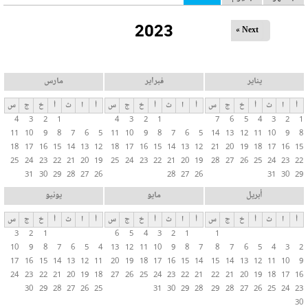
ل
2023
ت
Next »
ب
و
ي
يناير
فبراير
مارس
ب
أ
ا
ث
أ
خ
ج
س
أ
ا
ث
أ
خ
ج
س
أ
ا
ث
أ
خ
ج
س
ا
4
3
2
1
4
3
2
1
7
6
5
4
3
2
1
ت
11
10
9
8
7
6
5
11
10
9
8
7
6
5
14
13
12
11
10
9
8
ا
18
17
16
15
14
13
12
18
17
16
15
14
13
12
21
20
19
18
17
16
15
ل
25
24
23
22
21
20
19
25
24
23
22
21
20
19
28
27
26
25
24
23
22
31
30
29
28
27
26
28
27
26
31
30
29
أ
س
أبريل
مايو
يونيو
ا
أ
ا
ث
أ
خ
ج
س
أ
ا
ث
أ
خ
ج
س
أ
ا
ث
أ
خ
ج
س
س
3
2
1
6
5
4
3
2
1
1
ي
10
9
8
7
6
5
4
13
12
11
10
9
8
7
8
7
6
5
4
3
2
ة
17
16
15
14
13
12
11
20
19
18
17
16
15
14
15
14
13
12
11
10
9
24
23
22
21
20
19
18
27
26
25
24
23
22
21
22
21
20
19
18
17
16
30
29
28
27
26
25
31
30
29
28
29
28
27
26
25
24
23
30