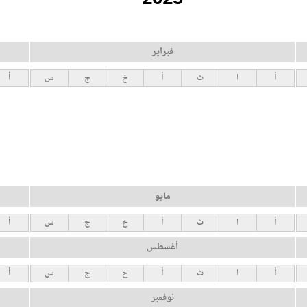
فبراير
أ
ا
ث
أ
خ
ج
س
أ
مايو
أ
ا
ث
أ
خ
ج
س
أ
أغسطس
أ
ا
ث
أ
خ
ج
س
أ
نوفمبر