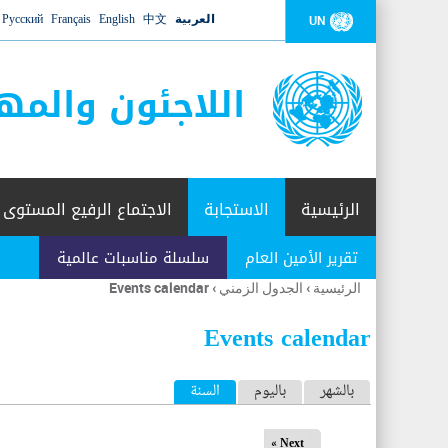
العربية
中文
English
Français
Русский
UN
اللاجئون والمه
الرئيسية
الاستجابة
الاجتماع الرفيع المستوى
تقرير الأمين العام
سلسلة مناسبات عالمية
الرئيسية
›
الجدول الزمني
›
Events calendar
أنت
هنا
Events calendar
ا
بالشهر
باليوم
السنة
(علامة التبويب النشطة)
ل
Next »