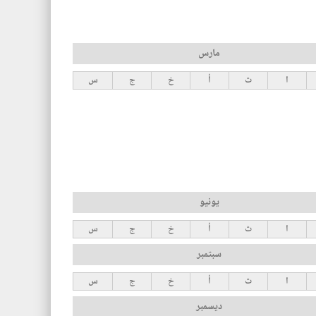
مارس
ا
ث
أ
خ
ج
س
يونيو
ا
ث
أ
خ
ج
س
سبتمبر
ا
ث
أ
خ
ج
س
ديسمبر