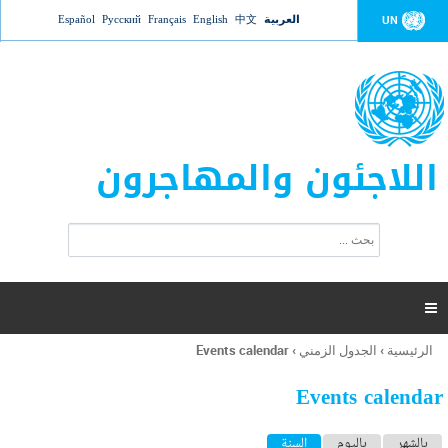
Jump to navigation
العربية
中文
English
Français
Русский
Español
UN
اللاجئون والمهاجرون
ا
ب
س
ح
ت
ث
م
ا

ر
ة
الرئيسية
›
الجدول الزمني
›
Events calendar
أنت
ا
هنا
ل
Events calendar
ب
ح
ا
بالشهر
باليوم
السنة
(علامة التبويب النشطة)
ث