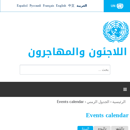
Jump to navigation
العربية
中文
English
Français
Русский
Español
UN
اللاجئون والمهاجرون
ا
ب
س
ح
ت
ث
م
ا

ر
ة
الرئيسية
›
الجدول الزمني
›
Events calendar
أنت
ا
هنا
ل
Events calendar
ب
ح
ا
بالشهر
باليوم
السنة
(علامة التبويب النشطة)
ث