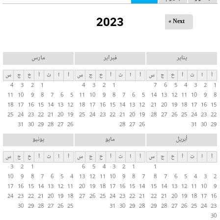
ل
2023
ت
Next »
ب
و
ي
يناير
فبراير
مارس
ب
أ
ا
ث
أ
خ
ج
س
أ
ا
ث
أ
خ
ج
س
أ
ا
ث
أ
خ
ج
س
ا
4
3
2
1
4
3
2
1
7
6
5
4
3
2
1
ت
11
10
9
8
7
6
5
11
10
9
8
7
6
5
14
13
12
11
10
9
8
ا
18
17
16
15
14
13
12
18
17
16
15
14
13
12
21
20
19
18
17
16
15
ل
25
24
23
22
21
20
19
25
24
23
22
21
20
19
28
27
26
25
24
23
22
31
30
29
28
27
26
28
27
26
31
30
29
أ
س
أبريل
مايو
يونيو
ا
أ
ا
ث
أ
خ
ج
س
أ
ا
ث
أ
خ
ج
س
أ
ا
ث
أ
خ
ج
س
س
3
2
1
6
5
4
3
2
1
1
ي
10
9
8
7
6
5
4
13
12
11
10
9
8
7
8
7
6
5
4
3
2
ة
17
16
15
14
13
12
11
20
19
18
17
16
15
14
15
14
13
12
11
10
9
24
23
22
21
20
19
18
27
26
25
24
23
22
21
22
21
20
19
18
17
16
30
29
28
27
26
25
31
30
29
28
29
28
27
26
25
24
23
30