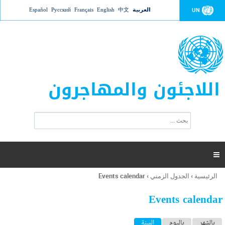
Jump to navigation
العربية
中文
English
Français
Русский
Español
UN
اللاجئون والمهاجرون
ا
ب
س
ح
ت
ث
م
ا

ر
ة
الرئيسية
›
الجدول الزمني
›
Events calendar
أنت
ا
هنا
ل
Events calendar
ب
ح
ا
بالشهر
باليوم
السنة
(علامة التبويب النشطة)
ث