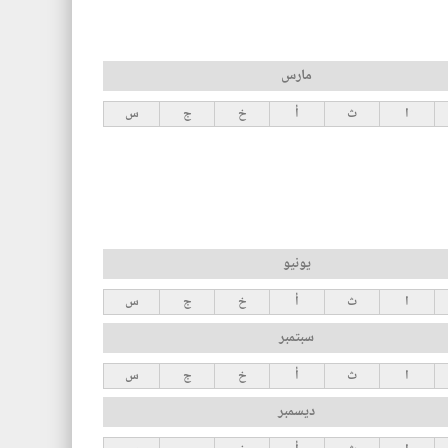
مارس
ا
ث
أ
خ
ج
س
يونيو
ا
ث
أ
خ
ج
س
سبتمبر
ا
ث
أ
خ
ج
س
ديسمبر