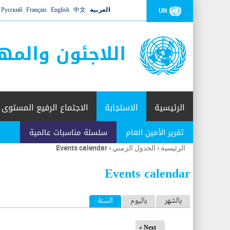
العربية
中文
English
Français
Русский
UN
اللاجئون والمه
الرئيسية
الاستجابة
الاجتماع الرفيع المستوى
تقرير الأمين العام
سلسلة مناسبات عالمية
الرئيسية
›
الجدول الزمني
›
Events calendar
أنت
هنا
Events calendar
ا
بالشهر
باليوم
السنة
(علامة التبويب النشطة)
ل
Next »