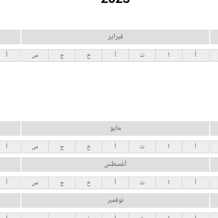
فبراير
أ
ا
ث
أ
خ
ج
س
أ
مايو
أ
ا
ث
أ
خ
ج
س
أ
أغسطس
أ
ا
ث
أ
خ
ج
س
أ
نوفمبر