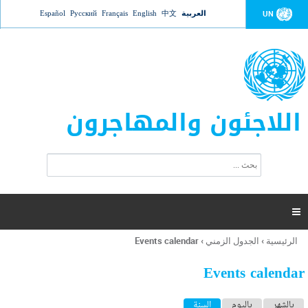
Jump to navigation
العربية
中文
English
Français
Русский
Español
UN
اللاجئون والمهاجرون
ا
ب
س
ح
ت
ث
م
ا

ر
ة
الرئيسية
›
الجدول الزمني
›
Events calendar
أنت
ا
هنا
ل
Events calendar
ب
ح
ا
بالشهر
باليوم
السنة
(علامة التبويب النشطة)
ث