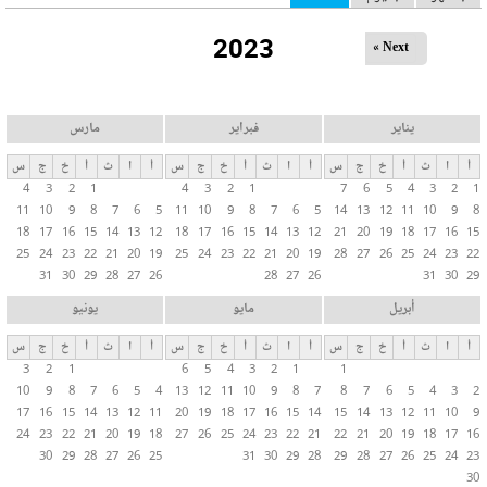
ل
2023
ت
Next »
ب
و
ي
يناير
فبراير
مارس
ب
أ
ا
ث
أ
خ
ج
س
أ
ا
ث
أ
خ
ج
س
أ
ا
ث
أ
خ
ج
س
ا
4
3
2
1
4
3
2
1
7
6
5
4
3
2
1
ت
11
10
9
8
7
6
5
11
10
9
8
7
6
5
14
13
12
11
10
9
8
ا
18
17
16
15
14
13
12
18
17
16
15
14
13
12
21
20
19
18
17
16
15
ل
25
24
23
22
21
20
19
25
24
23
22
21
20
19
28
27
26
25
24
23
22
31
30
29
28
27
26
28
27
26
31
30
29
أ
س
أبريل
مايو
يونيو
ا
أ
ا
ث
أ
خ
ج
س
أ
ا
ث
أ
خ
ج
س
أ
ا
ث
أ
خ
ج
س
س
3
2
1
6
5
4
3
2
1
1
ي
10
9
8
7
6
5
4
13
12
11
10
9
8
7
8
7
6
5
4
3
2
ة
17
16
15
14
13
12
11
20
19
18
17
16
15
14
15
14
13
12
11
10
9
24
23
22
21
20
19
18
27
26
25
24
23
22
21
22
21
20
19
18
17
16
30
29
28
27
26
25
31
30
29
28
29
28
27
26
25
24
23
30