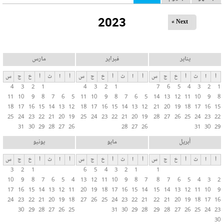
ل
2023
ت
Next »
ب
و
ي
يناير
فبراير
مارس
ب
أ
ا
ث
أ
خ
ج
س
أ
ا
ث
أ
خ
ج
س
أ
ا
ث
أ
خ
ج
س
ا
4
3
2
1
4
3
2
1
7
6
5
4
3
2
1
ت
11
10
9
8
7
6
5
11
10
9
8
7
6
5
14
13
12
11
10
9
8
ا
18
17
16
15
14
13
12
18
17
16
15
14
13
12
21
20
19
18
17
16
15
ل
25
24
23
22
21
20
19
25
24
23
22
21
20
19
28
27
26
25
24
23
22
31
30
29
28
27
26
28
27
26
31
30
29
أ
س
أبريل
مايو
يونيو
ا
أ
ا
ث
أ
خ
ج
س
أ
ا
ث
أ
خ
ج
س
أ
ا
ث
أ
خ
ج
س
س
3
2
1
6
5
4
3
2
1
1
ي
10
9
8
7
6
5
4
13
12
11
10
9
8
7
8
7
6
5
4
3
2
ة
17
16
15
14
13
12
11
20
19
18
17
16
15
14
15
14
13
12
11
10
9
24
23
22
21
20
19
18
27
26
25
24
23
22
21
22
21
20
19
18
17
16
30
29
28
27
26
25
31
30
29
28
29
28
27
26
25
24
23
30