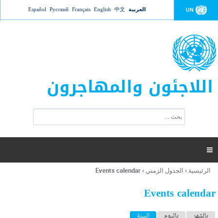
Jump to navigation
العربية
中文
English
Français
Русский
Español
UN
اللاجئون والمهاجرون
ا
ب
س
ح
ت
ث
م
ا

ر
ة
الرئيسية
›
الجدول الزمني
›
Events calendar
أنت
ا
هنا
ل
Events calendar
ب
ح
ا
بالشهر
باليوم
السنة
(علامة التبويب النشطة)
ث