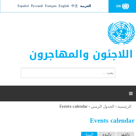
Jump to navigation
العربية
中文
English
Français
Русский
Español
UN
اللاجئون والمهاجرون
ا
ب
س
ح
ت
ث
م
ا

ر
ة
الرئيسية
›
الجدول الزمني
›
Events calendar
أنت
ا
هنا
ل
Events calendar
ب
ح
ا
بالشهر
باليوم
السنة
(علامة التبويب النشطة)
ث