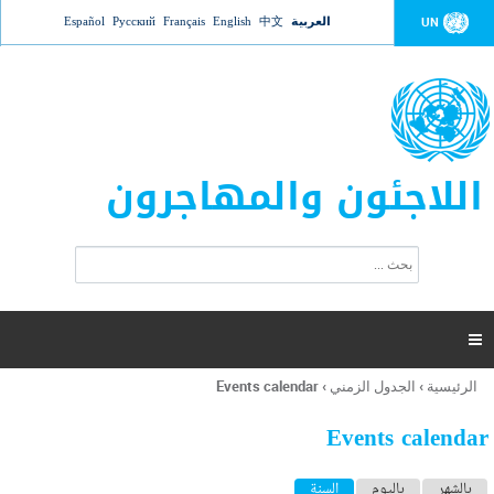
Jump to navigation
العربية
中文
English
Français
Русский
Español
UN
اللاجئون والمهاجرون
ا
ب
س
ح
ت
ث
م
ا

ر
ة
الرئيسية
›
الجدول الزمني
›
Events calendar
أنت
ا
هنا
ل
Events calendar
ب
ح
ا
بالشهر
باليوم
السنة
(علامة التبويب النشطة)
ث