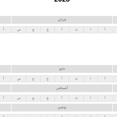
فبراير
أ
ا
ث
أ
خ
ج
س
أ
مايو
أ
ا
ث
أ
خ
ج
س
أ
أغسطس
أ
ا
ث
أ
خ
ج
س
أ
نوفمبر