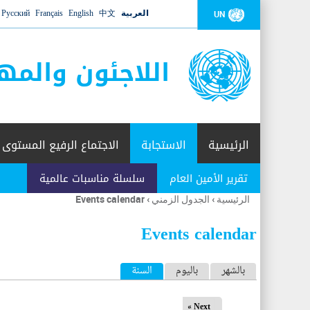
العربية
中文
English
Français
Русский
UN
اللاجئون والمه
الرئيسية
الاستجابة
الاجتماع الرفيع المستوى
تقرير الأمين العام
سلسلة مناسبات عالمية
الرئيسية
›
الجدول الزمني
›
Events calendar
أنت
هنا
Events calendar
ا
بالشهر
باليوم
السنة
(علامة التبويب النشطة)
ل
Next »