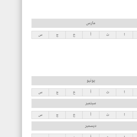
مارس
ا
ث
أ
خ
ج
س
يونيو
ا
ث
أ
خ
ج
س
سبتمبر
ا
ث
أ
خ
ج
س
ديسمبر