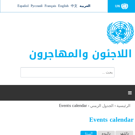
Jump to navigation
العربية
中文
English
Français
Русский
Español
UN
اللاجئون والمهاجرون
ا
ب
س
ح
ت
ث
م
ا

ر
ة
الرئيسية
›
الجدول الزمني
›
Events calendar
أنت
ا
هنا
ل
Events calendar
ب
ح
ا
بالشهر
باليوم
السنة
(علامة التبويب النشطة)
ث