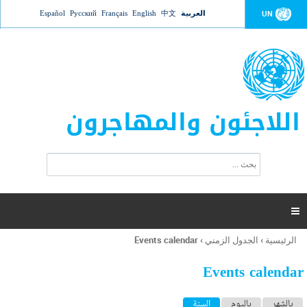
Jump to navigation
العربية
中文
English
Français
Русский
Español
UN
اللاجئون والمهاجرون
ا
ب
س
ح
ت
ث
م
ا

ر
ة
الرئيسية
›
الجدول الزمني
›
Events calendar
أنت
ا
هنا
ل
Events calendar
ب
ح
ا
بالشهر
باليوم
السنة
(علامة التبويب النشطة)
ث