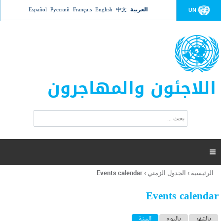
Jump to navigation
العربية
中文
English
Français
Русский
Español
UN
اللاجئون والمهاجرون
ا
ب
س
ح
ت
ث
م
ا

ر
ة
الرئيسية
›
الجدول الزمني
›
Events calendar
أنت
ا
هنا
ل
Events calendar
ب
ح
ا
بالشهر
باليوم
السنة
(علامة التبويب النشطة)
ث