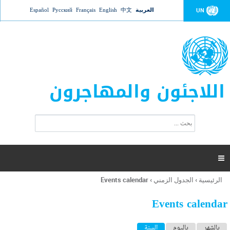
Jump to navigation
العربية
中文
English
Français
Русский
Español
UN
اللاجئون والمهاجرون
ا
ب
س
ح
ت
ث
م
ا

ر
ة
الرئيسية
›
الجدول الزمني
›
Events calendar
أنت
ا
هنا
ل
Events calendar
ب
ح
ا
بالشهر
باليوم
السنة
(علامة التبويب النشطة)
ث