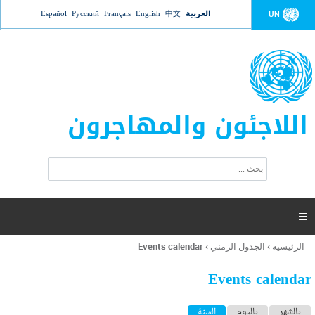
Jump to navigation
العربية
中文
English
Français
Русский
Español
UN
اللاجئون والمهاجرون
ا
ب
س
ح
ت
ث
م
ا

ر
ة
الرئيسية
›
الجدول الزمني
›
Events calendar
أنت
ا
هنا
ل
Events calendar
ب
ح
ا
بالشهر
باليوم
السنة
(علامة التبويب النشطة)
ث